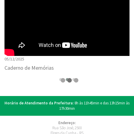
05/12/2025
Caderno de Memórias
Horário de Atendimento da Prefeitura:
8h às 11h45min e das 13h15min às
17h30min
Endereço:
Rua São José, 2500
Flores da Cunha - RS