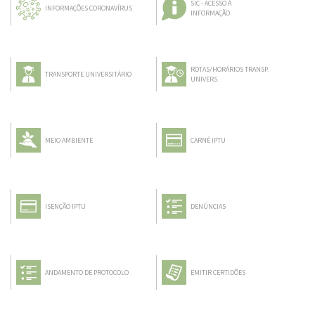
SIC - ACESSO À
INFORMAÇÕES CORONAVÍRUS
INFORMAÇÃO
ROTAS/HORÁRIOS TRANSP.
TRANSPORTE UNIVERSITÁRIO
UNIVERS.
MEIO AMBIENTE
CARNÊ IPTU
ISENÇÃO IPTU
DENÚNCIAS
ANDAMENTO DE PROTOCOLO
EMITIR CERTIDÕES