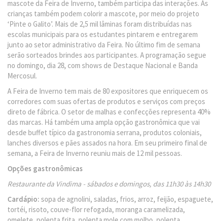
mascote da Feira de Inverno, também participa das interações. As
crianças também podem colorir a mascote, por meio do projeto
‘Pinte o Galito’. Mais de 2,5 mil lâminas foram distribuídas nas
escolas municipais para os estudantes pintarem e entregarem
junto ao setor administrativo da Feira. No último fim de semana
serão sorteados brindes aos participantes. A programação segue
no domingo, dia 28, com shows de Destaque Nacional e Banda
Mercosul.
A Feira de Inverno tem mais de 80 expositores que enriquecem os
corredores com suas ofertas de produtos e serviços com preços
direto de fábrica. O setor de malhas e confecções representa 40%
das marcas. Há também uma ampla opção gastronômica que vai
desde buffet típico da gastronomia serrana, produtos coloniais,
lanches diversos e pães assados na hora. Em seu primeiro final de
semana, a Feira de Inverno reuniu mais de 12 mil pessoas.
Opções gastronômicas
Restaurante da Vindima - sábados e domingos, das 11h30 às 14h30
Cardápio:
sopa de agnolini, saladas, frios, arroz, feijão, espaguete,
tortéi, risoto, couve-flor refogada, moranga caramelizada,
omelete, polenta frita, polenta mole com molho, polenta