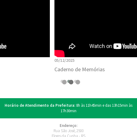
05/12/2025
Caderno de Memórias
Horário de Atendimento da Prefeitura:
8h às 11h45min e das 13h15min às
17h30min
Endereço:
Rua São José, 2500
Flores da Cunha - RS