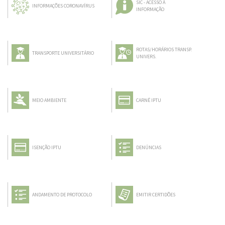
SIC - ACESSO À
INFORMAÇÕES CORONAVÍRUS
INFORMAÇÃO
ROTAS/HORÁRIOS TRANSP.
TRANSPORTE UNIVERSITÁRIO
UNIVERS.
MEIO AMBIENTE
CARNÊ IPTU
ISENÇÃO IPTU
DENÚNCIAS
ANDAMENTO DE PROTOCOLO
EMITIR CERTIDÕES