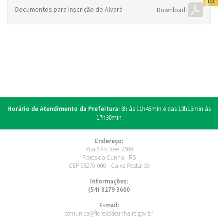
Documentos para Inscrição de Alvará
Download:
Horário de Atendimento da Prefeitura:
8h às 11h45min e das 13h15min às
17h30min
Endereço:
Rua São José, 2500
Flores da Cunha - RS
CEP 95270-000 - Caixa Postal 39
Informações:
(54) 3279 3600
E-mail:
comunica@floresdacunha.rs.gov.br