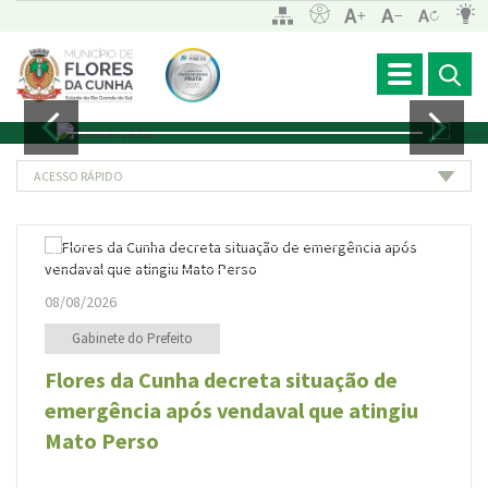
Toggle
navigation
ACESSO RÁPIDO
08/08/2026
0
Gabinete do Prefeito
Flores da Cunha decreta situação de
A
emergência após vendaval que atingiu
v
Mato Perso
c