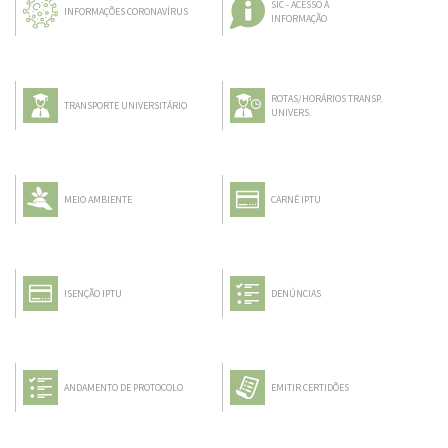
SIC - ACESSO À
INFORMAÇÕES CORONAVÍRUS
INFORMAÇÃO
ROTAS/HORÁRIOS TRANSP.
TRANSPORTE UNIVERSITÁRIO
UNIVERS.
MEIO AMBIENTE
CARNÊ IPTU
ISENÇÃO IPTU
DENÚNCIAS
ANDAMENTO DE PROTOCOLO
EMITIR CERTIDÕES