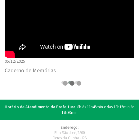
05/12/2025
Caderno de Memórias
Horário de Atendimento da Prefeitura:
8h às 11h45min e das 13h15min às
17h30min
Endereço:
Rua São José, 2500
Flores da Cunha - RS