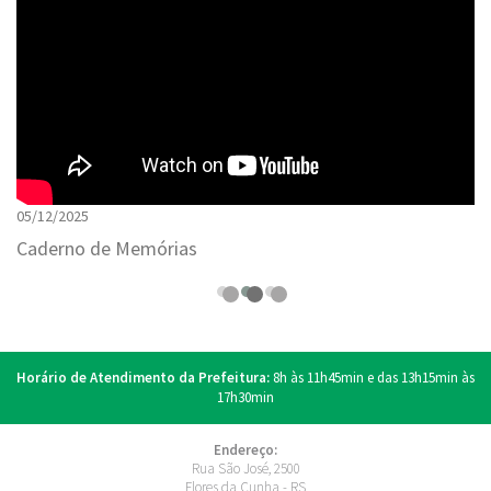
05/12/2025
Caderno de Memórias
Horário de Atendimento da Prefeitura:
8h às 11h45min e das 13h15min às
17h30min
Endereço:
Rua São José, 2500
Flores da Cunha - RS