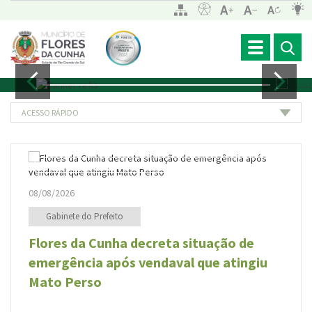
Toggle
navigation
ACESSO RÁPIDO
08/08/2026
0
Gabinete do Prefeito
Flores da Cunha decreta situação de
A
emergência após vendaval que atingiu
v
Mato Perso
c