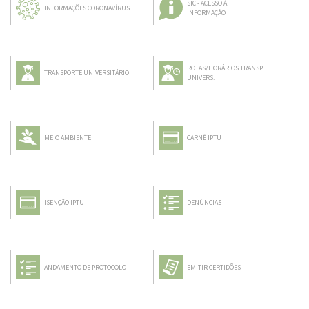
SIC - ACESSO À
INFORMAÇÕES CORONAVÍRUS
INFORMAÇÃO
ROTAS/HORÁRIOS TRANSP.
TRANSPORTE UNIVERSITÁRIO
UNIVERS.
MEIO AMBIENTE
CARNÊ IPTU
ISENÇÃO IPTU
DENÚNCIAS
ANDAMENTO DE PROTOCOLO
EMITIR CERTIDÕES