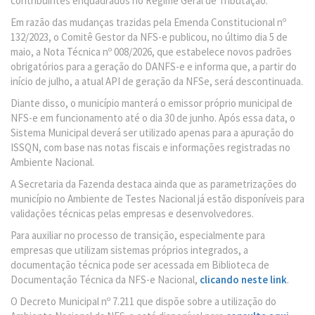
contribuintes enquadrados no Regime Geral de Tributação.
Em razão das mudanças trazidas pela Emenda Constitucional nº
132/2023, o Comitê Gestor da NFS-e publicou, no último dia 5 de
maio, a Nota Técnica nº 008/2026, que estabelece novos padrões
obrigatórios para a geração do DANFS-e e informa que, a partir do
início de julho, a atual API de geração da NFSe, será descontinuada.
Diante disso, o município manterá o emissor próprio municipal de
NFS-e em funcionamento até o dia 30 de junho. Após essa data, o
Sistema Municipal deverá ser utilizado apenas para a apuração do
ISSQN, com base nas notas fiscais e informações registradas no
Ambiente Nacional.
A Secretaria da Fazenda destaca ainda que as parametrizações do
município no Ambiente de Testes Nacional já estão disponíveis para
validações técnicas pelas empresas e desenvolvedores.
Para auxiliar no processo de transição, especialmente para
empresas que utilizam sistemas próprios integrados, a
documentação técnica pode ser acessada em Biblioteca de
Documentação Técnica da NFS-e Nacional,
clicando neste link
.
O Decreto Municipal nº 7.211 que dispõe sobre a utilização do