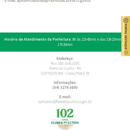
E-mail:
aposentadorias@floresdacunha.rs.gov.br
Horário de Atendimento da Prefeitura:
8h às 11h45min e das 13h15min às
17h30min
Endereço:
Rua São José, 2500
Flores da Cunha - RS
CEP 95270-000 - Caixa Postal 39
Informações:
(54) 3279 3600
E-mail:
comunica@floresdacunha.rs.gov.br