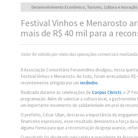
Desenvolvimento Econômico, Turismo, Cultura e Inovação
Festival Vinhos e Menarosto a
mais de R$ 40 mil para a recon
Valor foi obtido por meio das operações comerciais realizada
A Associação Comunitária Fenavindima divulgou, nesta quinta-f
Festival Vinhos e Menarosto. Ao todo, foram arrecadados R$ 4
recentemente atingida por um
incêndio
.
Realizado durante as celebrações de
Corpus Christi
, o 2º F
programação. Além de valorizar a cultura local, a gastronomi
um importante movimento de solidariedade em prol da reconst
O prefeito, César Ulian, destacou a importância do engajamen
financeiro expressivo, esse resultado demonstra a força da u
alguma forma para que a reconstrução da igreja avance, refor
O resultado foi divulgado pela rainha e presidente da Associ