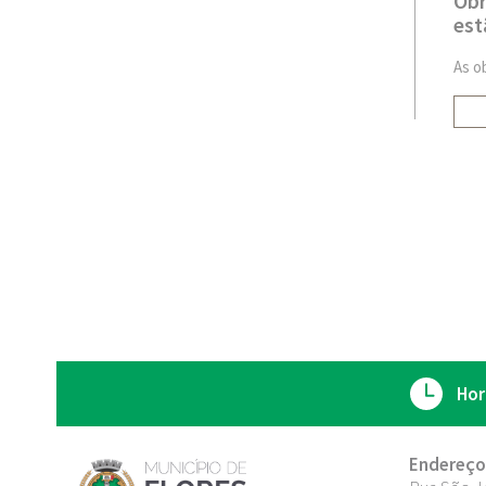
Obr
est
As o
Hor
Endereço