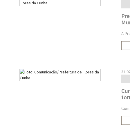
Pre
Mun
A Pr
31-0
Cur
tor
Com 