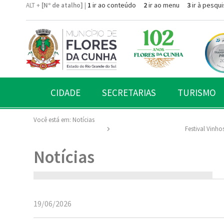
1
ir ao conteúdo
2
ir ao menu
3
ir à pesqui
ALT +
[Nº de atalho]
|
CIDADE
SECRETARIAS
TURISMO
Você está em:
Notícias
Festival Vinho
Notícias
19/06/2026