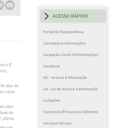
ACESSO RÁPIDO
Portal da Transparência
Coronavírus Informações
Vacinação Covid-19 Informações
te o 2º
Ouvidoria
triz,
SIC - Acesso à Informação
rês dias de
LAI - Lei de Acesso à Informação
idou como
Licitações
um valor
Concursos/Processos Seletivos
ibuiu de
, afirma.
Serviços On-Line
cado nas