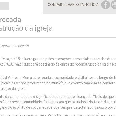
COMPARTILHAR ESTA NOTÍCIA:
rrecada
strução da igreja
s durante o evento
eira, dia 18, o lucro gerado pelas operações comerciais realizadas duran
2.976,00, valor que será destinado às obras de reconstrução da Igreja Ma
estival Vinhos e Menarosto reuniu a comunidade e visitantes ao longo de t
a típica e os vinhos produzidos no município, o evento também se consol
rução da igreja.
to da comunidade e o significado do resultado alcançado. "Mais do que 
nião da nossa comunidade. Cada pessoa que participou do festival contr
çando o espírito de solidariedade que sempre caracterizou o nosso povo"
ação Comunitária Fenavindima, Paula Bebber, por meio de um vídeo publi