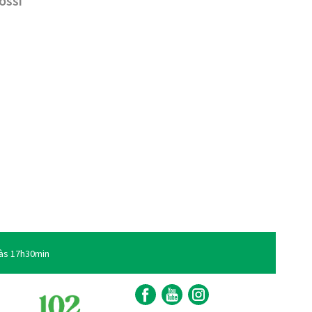
ossi
às 17h30min