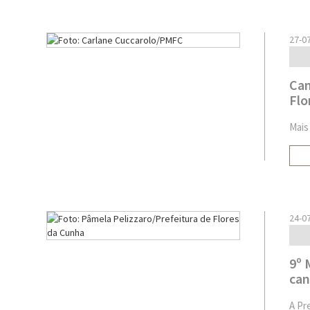
27-0
Cam
Flo
Mais
24-0
9º 
can
A Pr