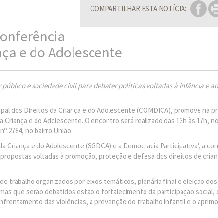
COMPARTILHAR ESTA NOTÍCIA:
Conferência
nça e do Adolescente
 público e sociedade civil para debater políticas voltadas à infância e a
ipal dos Direitos da Criança e do Adolescente (COMDICA), promove na p
 da Criança e do Adolescente. O encontro será realizado das 13h às 17h, no
nº 2784, no bairro União.
a Criança e do Adolescente (SGDCA) e a Democracia Participativa’, a co
 propostas voltadas à promoção, proteção e defesa dos direitos de crian
de trabalho organizados por eixos temáticos, plenária final e eleição do
mas que serão debatidos estão o fortalecimento da participação social,
 enfrentamento das violências, a prevenção do trabalho infantil e o apri