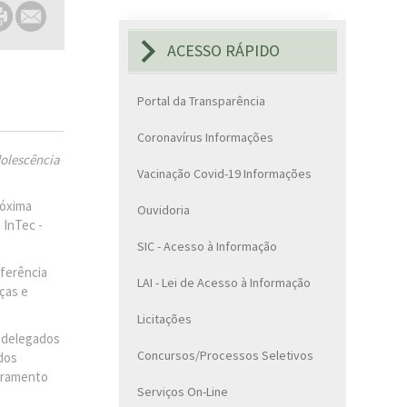
ACESSO RÁPIDO
Portal da Transparência
Coronavírus Informações
dolescência
Vacinação Covid-19 Informações
róxima
Ouvidoria
 InTec -
SIC - Acesso à Informação
nferência
LAI - Lei de Acesso à Informação
ças e
Licitações
s delegados
Concursos/Processos Seletivos
 dos
moramento
Serviços On-Line