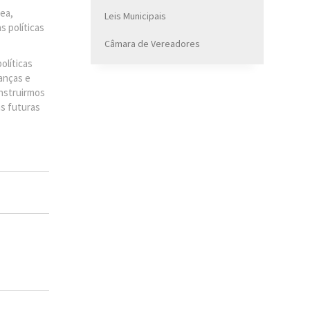
rea,
Leis Municipais
 políticas
Câmara de Vereadores
olíticas
ianças e
onstruirmos
s futuras