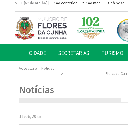
1
ir ao conteúdo
2
ir ao menu
3
ir à pesqui
ALT +
[Nº de atalho]
|
CIDADE
SECRETARIAS
TURISMO
Você está em:
Notícias
Flores da Cunh
Notícias
11/06/2026