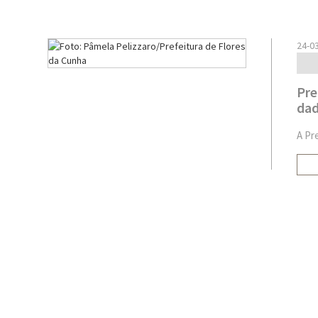
24-0
Pre
dad
A Pr