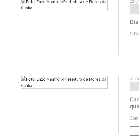
22-0
Dia
O Di
01-0
Cam
qua
Come