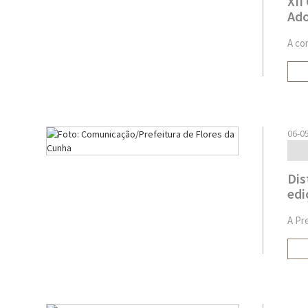
XII
Ado
A co
06-0
Dis
edi
A Pr