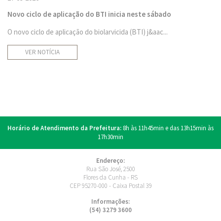
Novo ciclo de aplicação do BTI inicia neste sábado
O novo ciclo de aplicação do biolarvicida (BTI) j&aac...
VER NOTÍCIA
Horário de Atendimento da Prefeitura:
8h às 11h45min e das 13h15min às
17h30min
Endereço:
Rua São José, 2500
Flores da Cunha - RS
CEP 95270-000 - Caixa Postal 39
Informações:
(54) 3279 3600