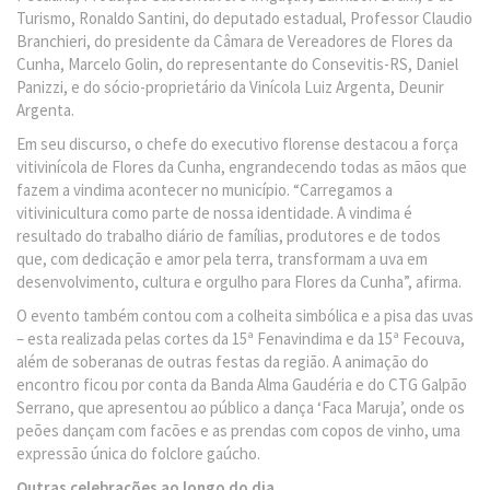
Turismo, Ronaldo Santini, do deputado estadual, Professor Claudio
Branchieri, do presidente da Câmara de Vereadores de Flores da
Cunha, Marcelo Golin, do representante do Consevitis-RS, Daniel
Panizzi, e do sócio-proprietário da Vinícola Luiz Argenta, Deunir
Argenta.
Em seu discurso, o chefe do executivo florense destacou a força
vitivinícola de Flores da Cunha, engrandecendo todas as mãos que
fazem a vindima acontecer no município. “Carregamos a
vitivinicultura como parte de nossa identidade. A vindima é
resultado do trabalho diário de famílias, produtores e de todos
que, com dedicação e amor pela terra, transformam a uva em
desenvolvimento, cultura e orgulho para Flores da Cunha”, afirma.
O evento também contou com a colheita simbólica e a pisa das uvas
– esta realizada pelas cortes da 15ª Fenavindima e da 15ª Fecouva,
além de soberanas de outras festas da região. A animação do
encontro ficou por conta da Banda Alma Gaudéria e do CTG Galpão
Serrano, que apresentou ao público a dança ‘Faca Maruja’, onde os
peões dançam com facões e as prendas com copos de vinho, uma
expressão única do folclore gaúcho.
Outras celebrações ao longo do dia