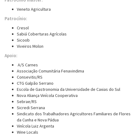
Veneto Agricultura
Patrocínio:
Cresol
Sabiá Coberturas Agrícolas
Sicoob
Viveiros Molon
Apoio:
A/S Carnes
Associação Comunitária Fenavindima
Consevitis/RS
CTG Galpão Serrano
Escola de Gastronomia da Universidade de Caxias do Sul
Nova Aliança Vinícola Cooperativa
Sebrae/RS
Sicredi Serrana
Sindicato dos Trabalhadores Agricultores Familiares de Flores
da Cunha e Nova Pádua
Vinícola Luiz Argenta
Wine Locals