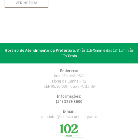
VER NOTÍCIA
Horário de Atendimento da Prefeitura:
8h às 11h45min e das 13h15min às
17h30min
Endereço:
Rua São José, 2500
Flores da Cunha - RS
CEP 95270-000 - Caixa Postal 39
Informações:
(54) 3279 3600
E-mail:
comunica@floresdacunha.rs.gov.br