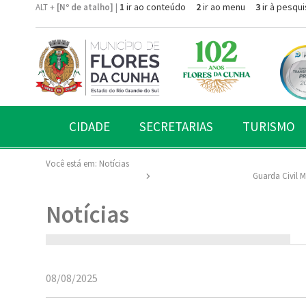
1
ir ao conteúdo
2
ir ao menu
3
ir à pesqui
ALT +
[Nº de atalho]
|
CIDADE
SECRETARIAS
TURISMO
Você está em:
Notícias
Guarda Civil M
Notícias
08/08/2025