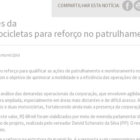
COMPARTILHAR ESTA NOTÍCIA:
es da
cicletas para reforço no patrulham
 município
vo reforço para qualificar as ações de patrulhamento e monitoramento no
m o objetivo de aprimorar a mobilidade e a eficiência das operações de
a análise das demandas operacionais da corporação, que envolvem agilid
 ampliada, especialmente em áreas mais distantes e de difícil acesso. A
s e duas motocicletas, fortalecendo ainda mais a presença da corporaçã
este valor, R$ 68 mil foram viabilizados por meio de emenda parlamentar 
o do projeto, realizada pelo vereador Deivid Schenato da Silva (PP). O re
io.
ue o reforço na estrutura da guarnição, é a resposta a um compromisso 