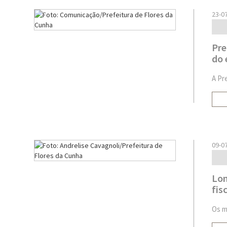
23-0
Pre
do 
A Pr
09-0
Lom
fis
Os m