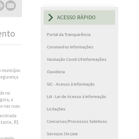
ACESSO RÁPIDO
ento
Portal da Transparência
Coronavírus Informações
Vacinação Covid-19 Informações
 município.
Ouvidoria
 segurança
SIC - Acesso à Informação
ade no
LAI - Lei de Acesso à Informação
gora, a
o nas ruas.
Licitações
destinada
Concursos/Processos Seletivos
stante, R$
Serviços On-Line
assumido