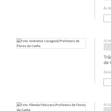
As d
03-0
Trâ
de 
Devi
05-0