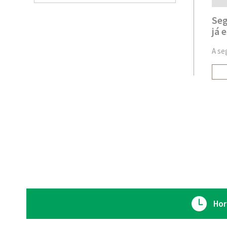
Seg
já 
A se
Hor