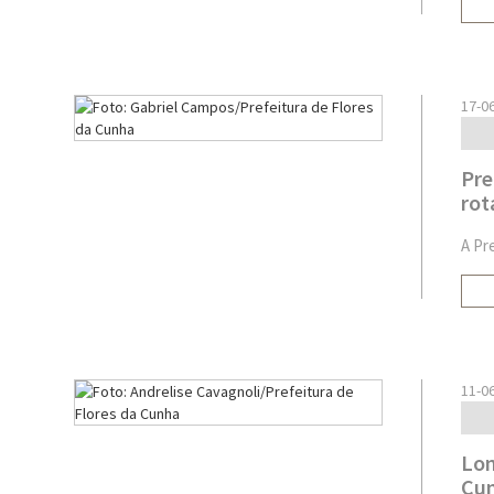
17-0
Pre
rot
A Pr
11-0
Lom
Cu