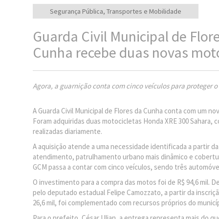
Segurança Pública, Transportes e Mobilidade
Guarda Civil Municipal de Flor
Cunha recebe duas novas moto
Agora, a guarnição conta com cinco veículos para proteger o
A Guarda Civil Municipal de Flores da Cunha conta com um no
Foram adquiridas duas motocicletas Honda XRE 300 Sahara, co
realizadas diariamente.
A aquisição atende a uma necessidade identificada a partir d
atendimento, patrulhamento urbano mais dinâmico e cobertura
GCM passa a contar com cinco veículos, sendo três automóvei
O investimento para a compra das motos foi de R$ 94,6 mil. D
pelo deputado estadual Felipe Camozzato, a partir da inscriçã
26,6 mil, foi complementado com recursos próprios do municíp
Para o prefeito, César Ulian, a entrega representa mais do q