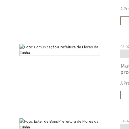
A Pr
03-0
Mat
pro
A Pr
01-0