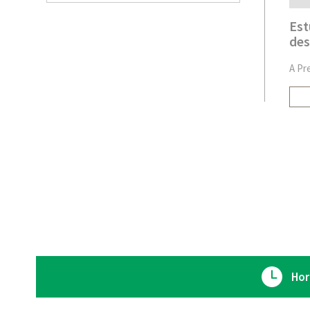
Est
des
A Pr
Hor