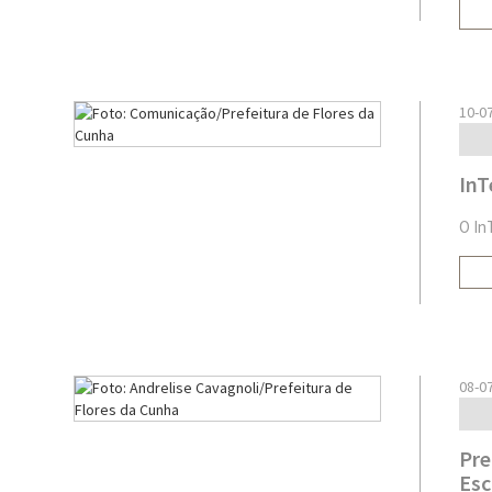
10-0
InT
O In
08-0
Pre
Esc