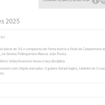
es 2025
 7x1
o placar de 7x1 e conquistou de forma invicta o título do Campeonato d
1, no Ginásio Poliesportivo Marcos João Pivoto.
ético União/Invasores levou a taça disciplina.
ampeonato com 14 gols marcados. O goleiro Rafael Ingles, também do Cruzei
to.