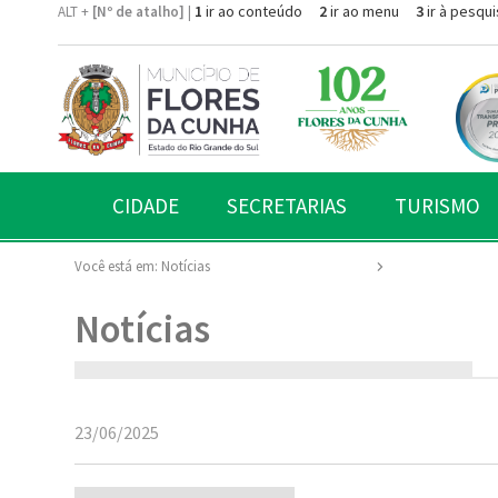
1
ir ao conteúdo
2
ir ao menu
3
ir à pesqui
ALT +
[Nº de atalho]
|
CIDADE
SECRETARIAS
TURISMO
Você está em:
Notícias
Notícias
23/06/2025