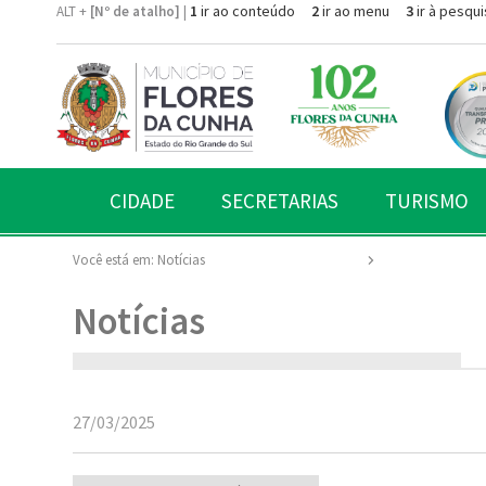
1
ir ao conteúdo
2
ir ao menu
3
ir à pesqui
ALT +
[Nº de atalho]
|
CIDADE
SECRETARIAS
TURISMO
Você está em:
Notícias
Notícias
27/03/2025