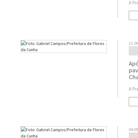
A Pre
11-0
Apó
pav
Ch
A Pr
04-0