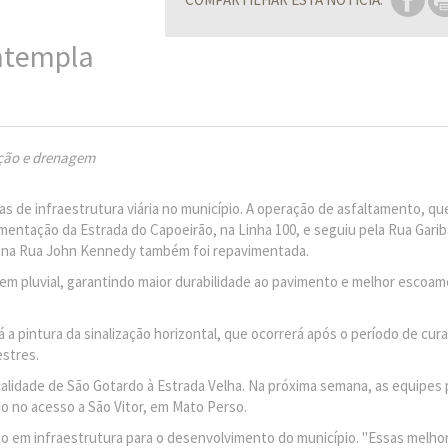
ntempla
ação e drenagem
s de infraestrutura viária no município. A operação de asfaltamento, qu
imentação da Estrada do Capoeirão, na Linha 100, e seguiu pela Rua Garib
ra na Rua John Kennedy também foi repavimentada.
em pluvial, garantindo maior durabilidade ao pavimento e melhor escoa
á a pintura da sinalização horizontal, que ocorrerá após o período de cur
estres.
calidade de São Gotardo à Estrada Velha. Na próxima semana, as equipes
ndo no acesso a São Vitor, em Mato Perso.
to em infraestrutura para o desenvolvimento do município. "Essas melhor