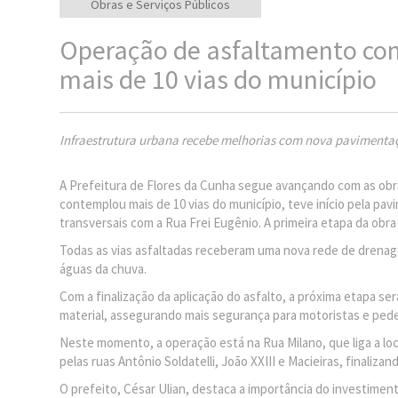
Obras e Serviços Públicos
Operação de asfaltamento co
mais de 10 vias do município
Infraestrutura urbana recebe melhorias com nova paviment
A Prefeitura de Flores da Cunha segue avançando com as obra
contemplou mais de 10 vias do município, teve início pela pav
transversais com a Rua Frei Eugênio. A primeira etapa da ob
Todas as vias asfaltadas receberam uma nova rede de drenag
águas da chuva.
Com a finalização da aplicação do asfalto, a próxima etapa ser
material, assegurando mais segurança para motoristas e ped
Neste momento, a operação está na Rua Milano, que liga a lo
pelas ruas Antônio Soldatelli, João XXIII e Macieiras, finaliza
O prefeito, César Ulian, destaca a importância do investimen