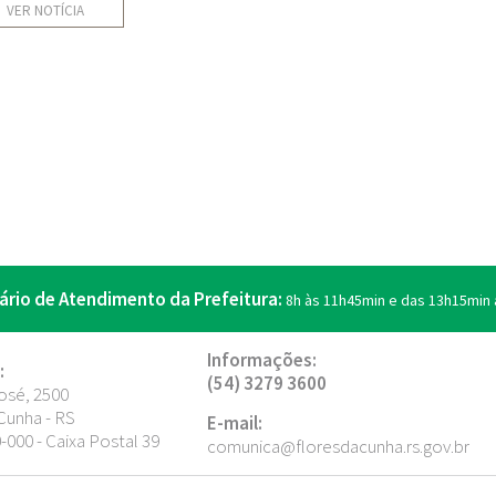
VER NOTÍCIA
ário de Atendimento da Prefeitura:
8h às 11h45min e das 13h15min 
Informações:
:
(54) 3279 3600
osé, 2500
Cunha - RS
E-mail:
000 - Caixa Postal 39
comunica@floresdacunha.rs.gov.br