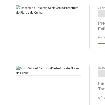
15-0
Pre
mel
A Pr
07-0
Ini
Tra
A Pr