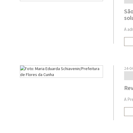
São
sol
A ad
24-0
Rev
A Pr