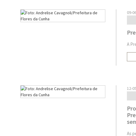
09-0
Pre
A Pr
12-0
Pro
Pre
se
As p