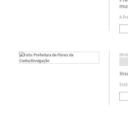
mun
A Pr
09-0
Ins
Está