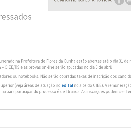
eressados
unerado na Prefeitura de Flores da Cunha estão abertas até o dia 31 de 
– CIEE/RS e as provas on-line serão aplicadas no dia 5 de abril.
adores ou notebooks. Não serão cobradas taxas de inscrição dos candid
uperior (veja áreas de atuação no
edital
no site do CIEE). A remuneração
nima para participar do processo é de 16 anos. As inscrições podem ser fe