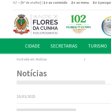
1
ir ao conteúdo
2
ir ao menu
3
ir à pesqui
ALT +
[Nº de atalho]
|
CIDADE
SECRETARIAS
TURISMO
Você está em:
Notícias
Notícias
10/03/2025