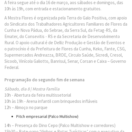
A feira segue até o dia 16 de março, aos sábados e domingos, das
10h às 19h, com entrada e estacionamento gratuitos.
A Mostra Flores é organizada pela Terra do Galo Positiva, com apoio
do Sindicato dos Trabalhadores Agricultores Familiares de Flores da
Cunha e Nova Pádua, do Sebrae, da Serra Sul, da Fetag-RS, da
Emater, do Consevitis - RS e da Secretaria de Desenvolvimento
Rural. O apoio cultural é de Delliz Produção e Gestão de Eventos e
o patrocínio é da Prefeitura de Flores da Cunha, Keko, Fante, CSG,
Supermercados Andreazza, BRDE, Circulo Saúde, Sicredi, Cresol,
Sicoob, Vinícola Galiotto, Banrisul, Senar, Corsan e Caixa – Governo
Federal.
Programação do segundo fim de semana
Sábado, dia 8 | Mostra Família
10h - Abertura da feira multissetorial
10h às 19h -
Arena infantil com brinquedos infláveis
12h – Almoço no parque
Pitch empresarial (Palco Multishow)
14h – Presença do Dino Cepo (Palco Multishow e corredores)
15h30 – Bate-papo ‘Vinhos e Rotas Turísticas’ com o executivo da