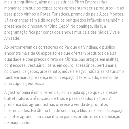
mais tranquilidade, além de assistir aos Pitch Empresariais –
momento em que os expositores apresentam seus produtos – e ao
bate-papo Vinhos e Rotas Turísticas, promovido pela Altos Montes.
Já as crianças têm à disposição os brinquedos infláveis e também a
presença do dinossauro ‘Dino Cepo’. No domingo, dia 9, a
programação fica por conta dos shows musicais das rádios Viva e
Amizade.
Ao percorrerem os corredores do Parque da Vindima, o público
encontra mais de 60 expositores que ofertam produtos de alta
qualidade e com preços direto de fábrica. São artigos em malhas,
confecções, vestuário, itens em couro, acessórios, perfumaria,
colchões, calçados, artesanato, móveis e agroindústrias. O turismo
também marca presença em um espaço diferenciado, dentro de
uma cúpula geodésica.
A gastronomia é um diferencial, com ampla opção que vai desde
buffet italiano até opções de frios e pães assados na hora. A
presença das agroindústrias oferece a venda de produtos
diferenciados. No último fim de semana, a Mostra Flores dá espaço
ao setor agrário com capacitação para os produtores e exposição
de maquinários.